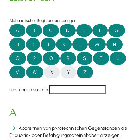
Alphabetisches Register überspringen
A
B
C
D
E
F
G
H
I
J
K
L
M
N
O
P
Q
R
S
T
U
V
W
X
Y
Z
Leistungen suchen
A
Abbrennen von pyrotechnischen Gegenständen als
Erlaubnis- oder Befähigungsscheininhaber anzeigen