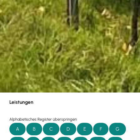
Leistungen
Alphabetisches Register überspringen
A
B
C
D
E
F
G