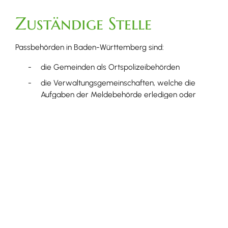
Zuständige Stelle
Passbehörden in Baden-Württemberg sind:
die Gemeinden als Ortspolizeibehörden
die Verwaltungsgemeinschaften,
welche die
Aufgaben der Meldebehörde erledigen oder
erfüllen.
Dort nehmen in der Regel die Bürgerbüros bzw. die
Bürgerämter die Aufgaben einer Passbehörde wahr.
Bürgerbüro Ihringen [Gemeinde Ihringen a.K.]
Leistungsdetails