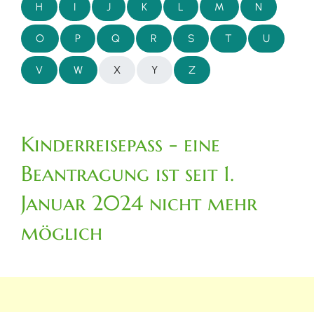
H
I
J
K
L
M
N
O
P
Q
R
S
T
U
V
W
X
Y
Z
Kinderreisepass - eine
Beantragung ist seit 1.
Januar 2024 nicht mehr
möglich