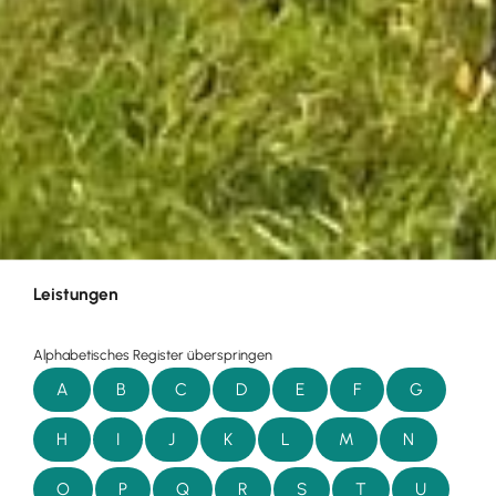
Leistungen
Alphabetisches Register überspringen
A
B
C
D
E
F
G
H
I
J
K
L
M
N
O
P
Q
R
S
T
U