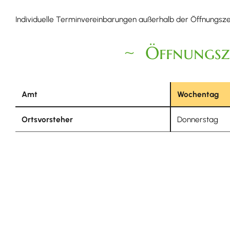
Individuelle Terminvereinbarungen außerhalb der Öffnungsze
Öffnungsz
Amt
Wochentag
Ortsvorsteher
Donnerstag
Ansprechpartner
Herr
Mike
Isele
Ortsvorsteher Wasenweiler