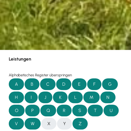
Leistungen
Alphabetisches Register überspringen
A
B
C
D
E
F
G
H
I
J
K
L
M
N
O
P
Q
R
S
T
U
V
W
X
Y
Z