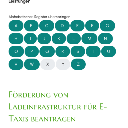
Leistungen
Alphabetisches Register überspringen
A
B
C
D
E
F
G
H
I
J
K
L
M
N
O
P
Q
R
S
T
U
V
W
X
Y
Z
Förderung von
Ladeinfrastruktur für E-
Taxis beantragen