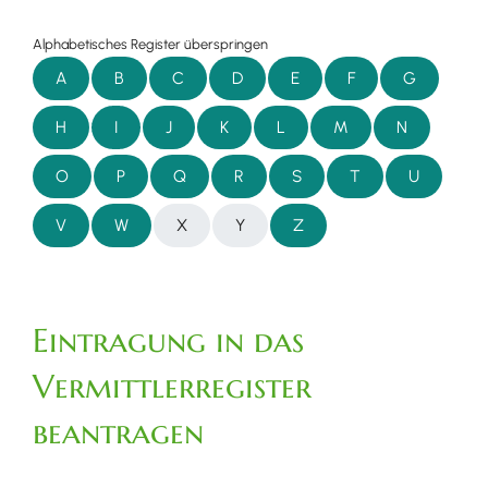
Alphabetisches Register überspringen
A
B
C
D
E
F
G
H
I
J
K
L
M
N
O
P
Q
R
S
T
U
V
W
X
Y
Z
Eintragung in das
Vermittlerregister
beantragen