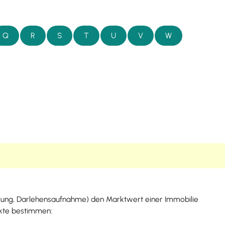
Q
R
S
T
U
V
W
zung, Darlehensaufnahme)
den Marktwert einer Immobilie
ekte bestimmen: