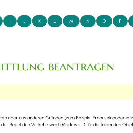
I
J
K
L
M
N
O
P
ittlung beantragen
ufen oder aus anderen Gründen
(zum Beispiel Erbauseinanderset
in der Regel den Verkehrswert (Marktwert) für die folgenden Obj