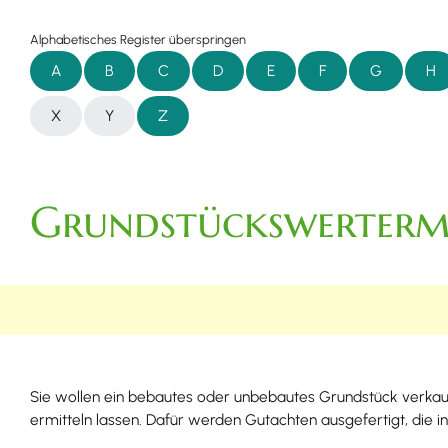
Alphabetisches Register überspringen
A
B
C
D
E
F
G
H
X
Y
Z
Grundstückswerterm
Sie wollen ein bebautes oder unbebautes Grundstück verka
ermitteln lassen. Dafür werden Gutachten ausgefertigt, die 