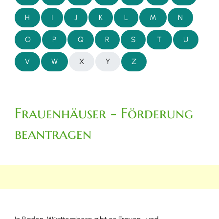
H
I
J
K
L
M
N
O
P
Q
R
S
T
U
V
W
X
Y
Z
Frauenhäuser - Förderung
beantragen