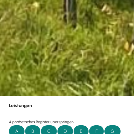
Leistungen
Alphabetisches Register überspringen
A
B
C
D
E
F
G