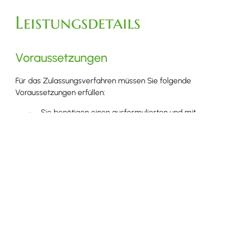
Leistungsdetails
Voraussetzungen
Für das Zulassungsverfahren müssen Sie folgende
Voraussetzungen erfüllen:
Sie benötigen einen ausformulierten und mit
einer Begründung versehenen Gesetzentwurf:
Der Gesetzentwurf muss so ausgestaltet
sein, dass er nach erfolgreichem Abschluss
des gesamten
Volksgesetzgebungsverfahrens
im Gesetzblatt für Baden-Württemberg
verkündet werden und
mit allgemeiner Verbindlichkeit in Kraft
treten kann.