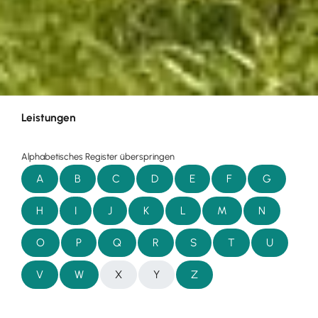
Leistungen
Alphabetisches Register überspringen
A
B
C
D
E
F
G
H
I
J
K
L
M
N
O
P
Q
R
S
T
U
V
W
X
Y
Z