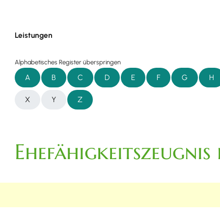
Leistungen
Alphabetisches Register überspringen
A
B
C
D
E
F
G
H
X
Y
Z
Ehefähigkeitszeugnis