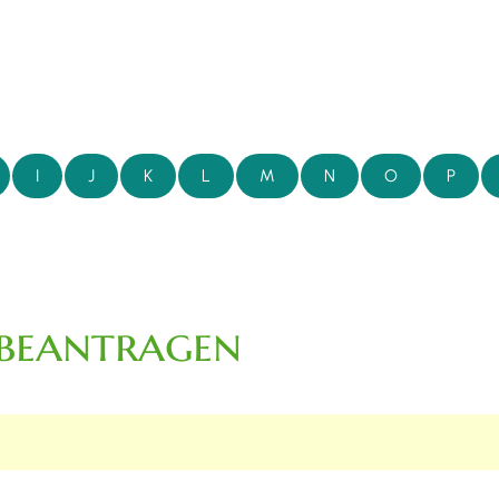
I
J
K
L
M
N
O
P
 beantragen