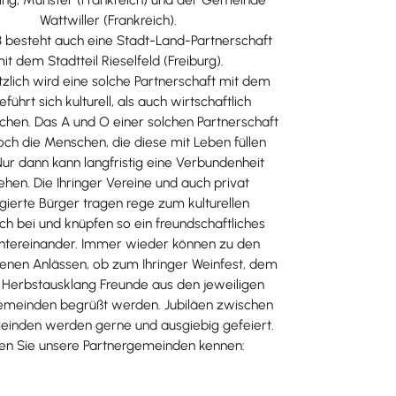
Wattwiller (Frankreich).
8 besteht auch eine Stadt-Land-Partnerschaft
it dem Stadtteil Rieselfeld (Freiburg).
zlich wird eine solche Partnerschaft mit dem
eführt sich kulturell, als auch wirtschaftlich
chen. Das A und O einer solchen Partnerschaft
och die Menschen, die diese mit Leben füllen
 Nur dann kann langfristig eine Verbundenheit
ehen. Die Ihringer Vereine und auch privat
ierte Bürger tragen rege zum kulturellen
ch bei und knüpfen so ein freundschaftliches
ntereinander. Immer wieder können zu den
enen Anlässen, ob zum Ihringer Weinfest, dem
r Herbstausklang Freunde aus den jeweiligen
emeinden begrüßt werden. Jubiläen zwischen
inden werden gerne und ausgiebig gefeiert.
en Sie unsere Partnergemeinden kennen: