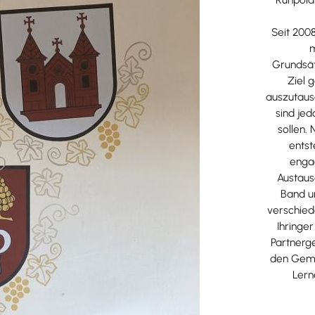
Seit 200
m
Grundsät
Ziel g
auszutaus
sind jed
sollen.
entst
engag
Austaus
Band u
verschied
Ihringe
Partnerg
den Geme
Lern