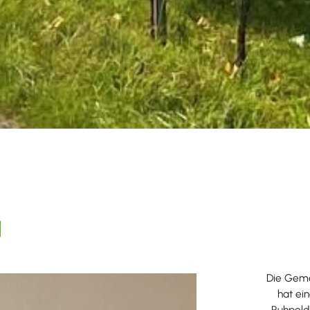
n
Die Geme
hat ei
Ruhpold