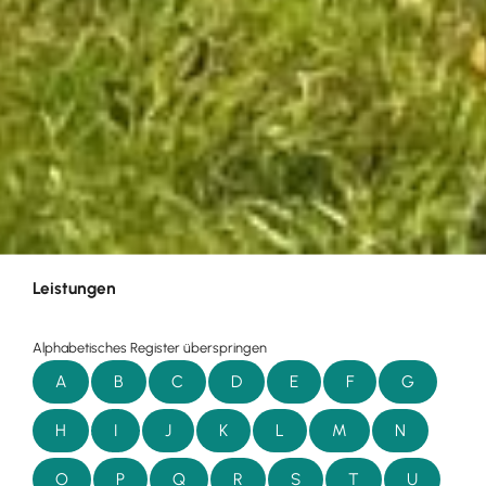
Leistungen
Alphabetisches Register überspringen
A
B
C
D
E
F
G
H
I
J
K
L
M
N
O
P
Q
R
S
T
U