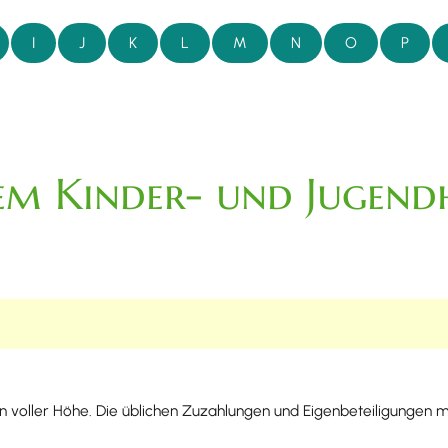
I
J
K
L
M
N
O
P
m Kinder- und Jugendh
 in voller Höhe. Die üblichen Zuzahlungen und Eigenbeteiligungen