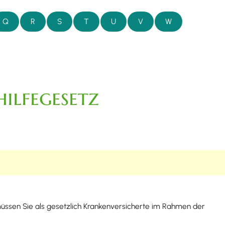
Q
R
S
T
U
V
W
ilfegesetz
 müssen Sie als gesetzlich Krankenversicherte im Rahmen der