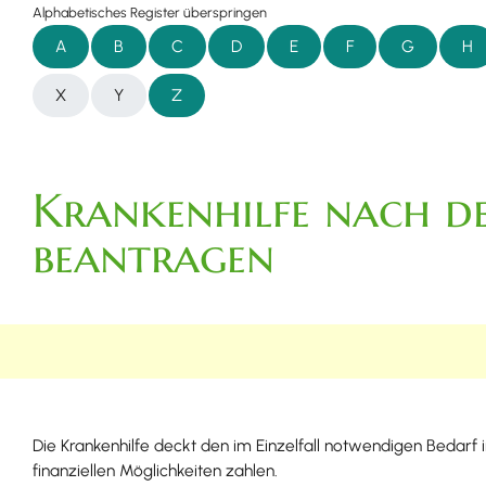
Alphabetisches Register überspringen
A
B
C
D
E
F
G
H
X
Y
Z
Krankenhilfe nach de
beantragen
Die Krankenhilfe deckt den im Einzelfall notwendigen Bedarf
finanziellen Möglichkeiten zahlen.