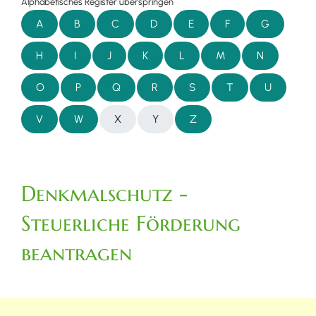
Alphabetisches Register überspringen
A
B
C
D
E
F
G
H
I
J
K
L
M
N
O
P
Q
R
S
T
U
V
W
X
Y
Z
Denkmalschutz -
Steuerliche Förderung
beantragen