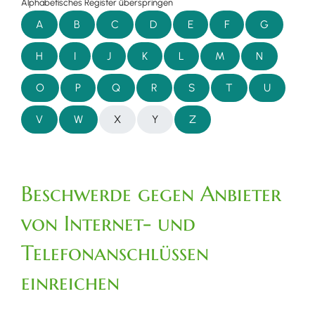
Alphabetisches Register überspringen
A
B
C
D
E
F
G
H
I
J
K
L
M
N
O
P
Q
R
S
T
U
V
W
X
Y
Z
Beschwerde gegen Anbieter
von Internet- und
Telefonanschlüssen
einreichen