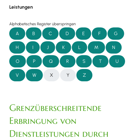
Leistungen
Alphabetisches Register überspringen
A
B
C
D
E
F
G
H
I
J
K
L
M
N
O
P
Q
R
S
T
U
V
W
X
Y
Z
Grenzüberschreitende
Erbringung von
Dienstleistungen durch