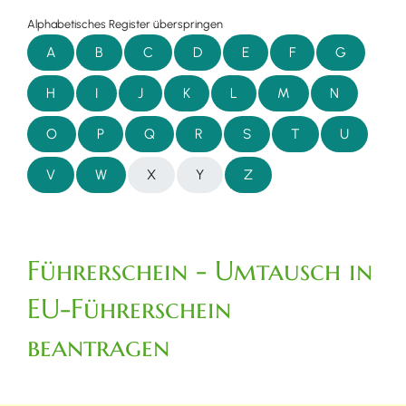
Alphabetisches Register überspringen
A
B
C
D
E
F
G
H
I
J
K
L
M
N
O
P
Q
R
S
T
U
V
W
X
Y
Z
Führerschein - Umtausch in
EU-Führerschein
beantragen