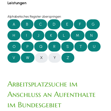
Leistungen
Alphabetisches Register überspringen
A
B
C
D
E
F
G
H
I
J
K
L
M
N
O
P
Q
R
S
T
U
V
W
X
Y
Z
Arbeitsplatzsuche im
Anschluss an Aufenthalte
im Bundesgebiet