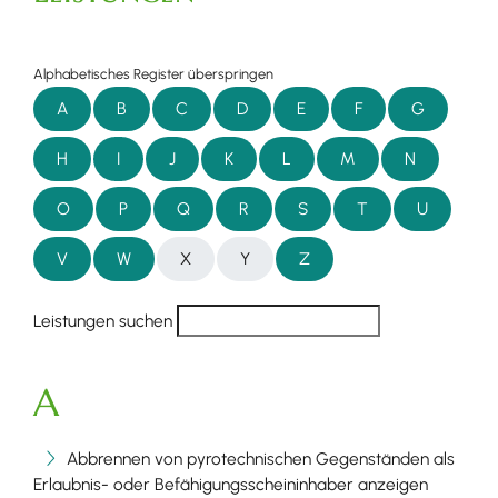
Alphabetisches Register überspringen
A
B
C
D
E
F
G
H
I
J
K
L
M
N
O
P
Q
R
S
T
U
V
W
X
Y
Z
Leistungen suchen
A
Abbrennen von pyrotechnischen Gegenständen als
Erlaubnis- oder Befähigungsscheininhaber anzeigen