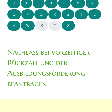
H
I
J
K
L
M
N
O
P
Q
R
S
T
U
V
W
X
Y
Z
Nachlass bei vorzeitiger
Rückzahlung der
Ausbildungsförderung
beantragen