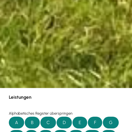
Leistungen
Alphabetisches Register überspringen
A
B
C
D
E
F
G