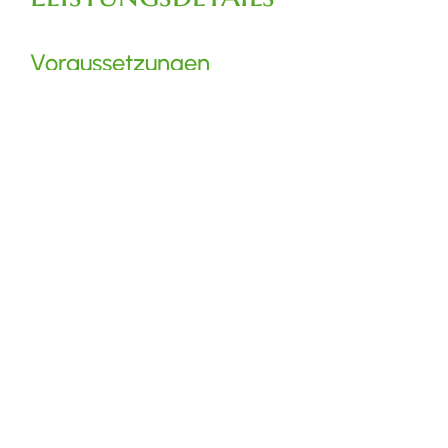
Voraussetzungen
Sie haben während Ihres Studiums BAföG mit
Darlehensanteil bekommen
Sie zahlen Ihr BAföG-Darlehen vor Ablauf der
Zahlungsfrist teilweise oder vollständig zurück
Bei teilweiser vorzeitiger Rückzahlung müssen
Sie mindestens einen Betrag in Höhe von EUR
500,00 zurückzahlen wollen
Verfahrensablauf
Eine vorzeitige Rückzahlung nach bereits begonnener
Rückzahlung Ihres BAföG-Darlehens in Raten können Sie
schriftlich oder online beantragen.