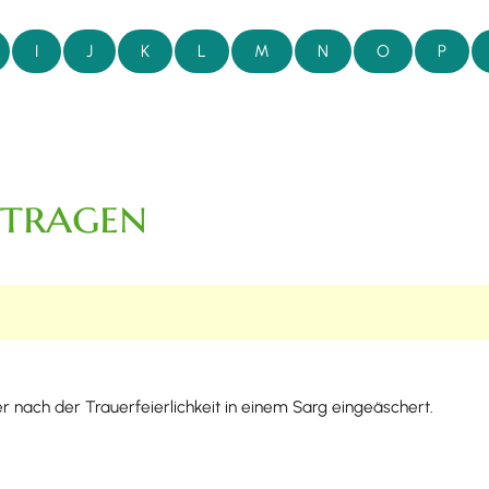
I
J
K
L
M
N
O
P
ntragen
 nach der Trauerfeierlichkeit in einem Sarg eingeäschert.