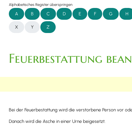
Alphabetisches Register überspringen
A
B
C
D
E
F
G
H
X
Y
Z
Feuerbestattung bea
Bei der Feuerbestattung wird die verstorbene Person vor oder
Danach wird die Asche in einer Urne beigesetzt.