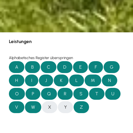
Leistungen
Alphabetisches Register überspringen
A
B
C
D
E
F
G
H
I
J
K
L
M
N
O
P
Q
R
S
T
U
V
W
X
Y
Z