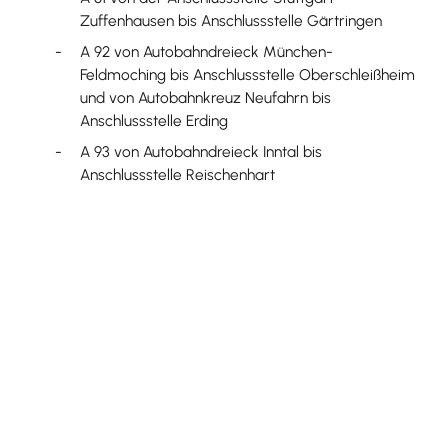
Zuffenhausen bis Anschlussstelle Gärtringen
A 92 von Autobahndreieck München-
Feldmoching bis Anschlussstelle Oberschleißheim
und von Autobahnkreuz Neufahrn bis
Anschlussstelle Erding
A 93 von Autobahndreieck Inntal bis
Anschlussstelle Reischenhart
A 99 von Autobahndreieck München Süd-West
über Autobahnkreuz München-West,
Autobahndreieck München-Allach,
Autobahndreieck München-Feldmoching,
Autobahnkreuz München-Nord, Autobahnkreuz
München-Ost, Autobahnkreuz München-Süd
sowie Autobahndreieck München/Eschenried
A 831 von Anschlussstelle Stuttgart-Vaihingen bis
Autobahnkreuz Stuttgart
A 980 von Autobahnkreuz Allgäu bis