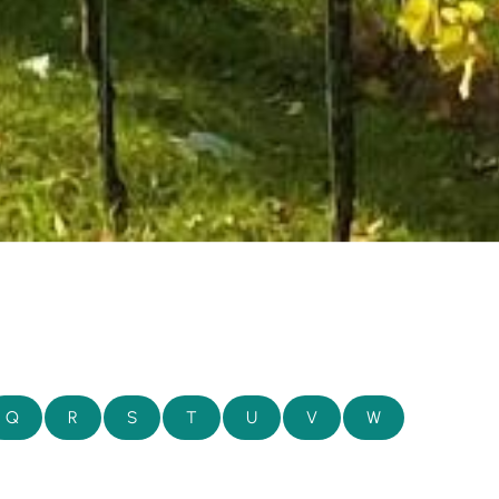
Q
R
S
T
U
V
W