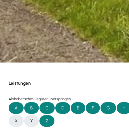
Leistungen
Alphabetisches Register überspringen
A
B
C
D
E
F
G
H
X
Y
Z