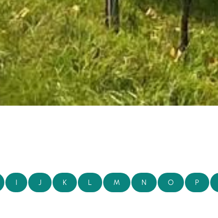
I
J
K
L
M
N
O
P