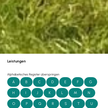
Leistungen
Alphabetisches Register überspringen
A
B
C
D
E
F
G
H
I
J
K
L
M
N
O
P
Q
R
S
T
U