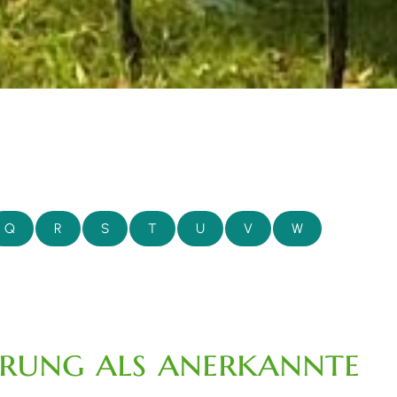
Q
R
S
T
U
V
W
ierung als anerkannte