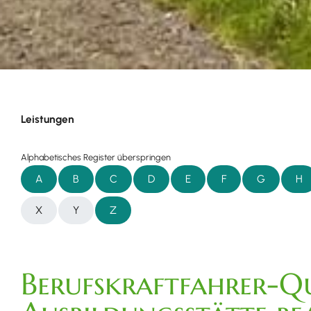
Leistungen
Alphabetisches Register überspringen
A
B
C
D
E
F
G
H
X
Y
Z
Berufskraftfahrer-Qu