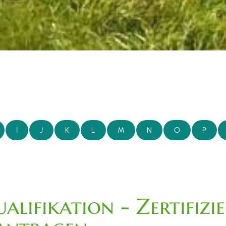
I
J
K
L
M
N
O
P
alifikation - Zertifiz