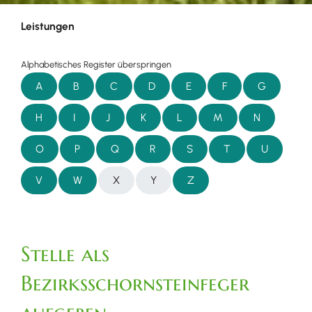
Leistungen
Alphabetisches Register überspringen
A
B
C
D
E
F
G
H
I
J
K
L
M
N
O
P
Q
R
S
T
U
V
W
X
Y
Z
Stelle als
Bezirksschornsteinfeger