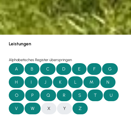
Leistungen
Alphabetisches Register überspringen
A
B
C
D
E
F
G
H
I
J
K
L
M
N
O
P
Q
R
S
T
U
V
W
X
Y
Z