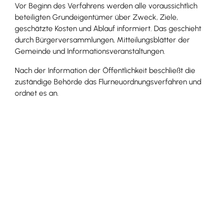
Vor Beginn des Verfahrens werden alle voraussichtlich
beteiligten Grundeigentümer
über Zweck, Ziele,
geschätzte Kosten und Ablauf
informiert. Das geschieht
durch Bürgerversammlungen, Mitteilungsblätter der
Gemeinde und Informationsveranstaltungen.
Nach der Information der Öffentlichkeit beschließt die
zuständige Behörde das Flurneuordnungsverfahren und
ordnet es an.
Der Beschluss wird öffentlich bekannt gemacht
, z.B.
durch Aushänge oder Bekanntmachungen in der
Gemeindezeitung
.
In der Flurbereinigungsgemeinde und den angrenzenden
Gemeinden liegen Gebietskarten einen Monat lang
öffentlich aus. In diesen Karten ist das
Flurbereinigungsgebiet dargestellt.
Alle Eigentümer der zum Verfahrensgebiet gehörenden
Grundstücke und die Erbbauberechtigten sind
Teilnehmer am Flurneuordnungsverfahren.
Sie bilden die