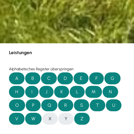
Leistungen
Alphabetisches Register überspringen
A
B
C
D
E
F
G
H
I
J
K
L
M
N
O
P
Q
R
S
T
U
V
W
X
Y
Z