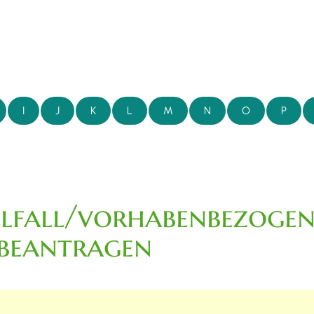
I
J
K
L
M
N
O
P
lfall/vorhabenbezogen
beantragen