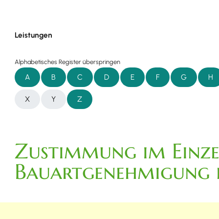
Leistungen
Alphabetisches Register überspringen
A
B
C
D
E
F
G
H
X
Y
Z
Zustimmung im Einze
Bauartgenehmigung 