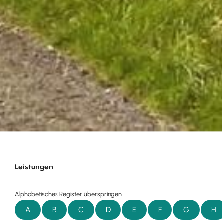
Leistungen
Alphabetisches Register überspringen
A
B
C
D
E
F
G
H