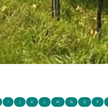
I
J
K
L
M
N
O
P