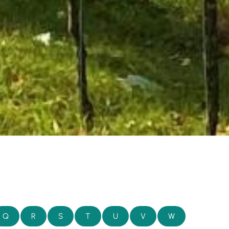
Q
R
S
T
U
V
W