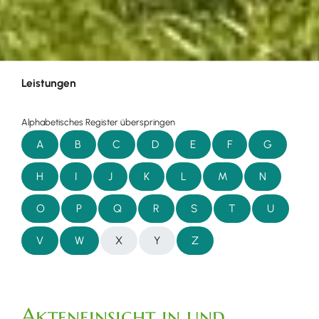
Leistungen
Alphabetisches Register überspringen
A
B
C
D
E
F
G
H
I
J
K
L
M
N
O
P
Q
R
S
T
U
V
W
X
Y
Z
Akteneinsicht in und