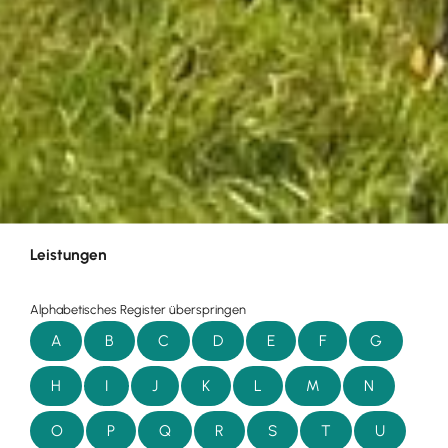
Leistungen
Alphabetisches Register überspringen
A
B
C
D
E
F
G
H
I
J
K
L
M
N
O
P
Q
R
S
T
U