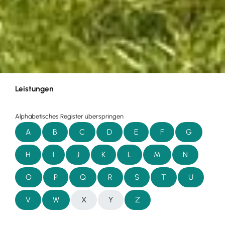
Leistungen
Alphabetisches Register überspringen
A
B
C
D
E
F
G
H
I
J
K
L
M
N
O
P
Q
R
S
T
U
V
W
X
Y
Z