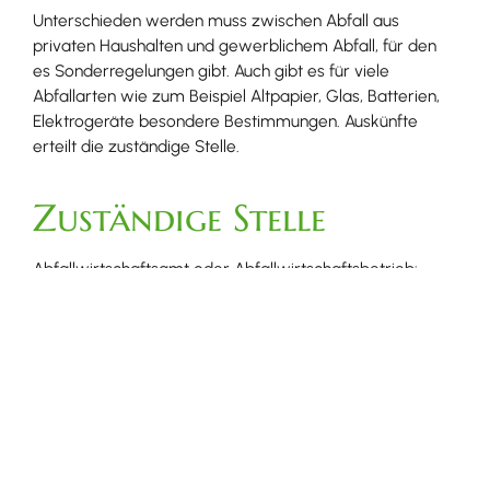
Unterschieden werden muss zwischen Abfall aus
privaten Hausha
l
ten und gewerblichem Abfall, für den
es Sonderregelungen gibt. Auch gibt es für viele
Abfallarten wie zum Beispiel Altpapier, Glas, Batterien,
Elektrogeräte besondere Bestimmungen. Auskünfte
erteilt die zuständige Stelle.
Zuständige Stelle
Abfallwirtschaftsamt oder Abfallwirtschaftsbetrieb:
wenn Sie in einem Stadtkreis wohnen: die
Stadtverwaltung
wenn Sie in einem Landkreis wohnen und keine
Übertragung auf Gemeinden vorliegt: das
Landratsamt
Abfallwirtschaft Landkreis Breisgau-