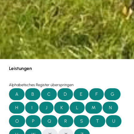
Leistungen
Alphabetisches Register überspringen
A
B
C
D
E
F
G
H
I
J
K
L
M
N
O
P
Q
R
S
T
U