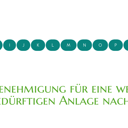
I
J
K
L
M
N
O
P
Genehmigung für eine w
edürftigen Anlage nac