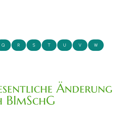
Q
R
S
T
U
V
W
esentliche Änderung
h BImSchG