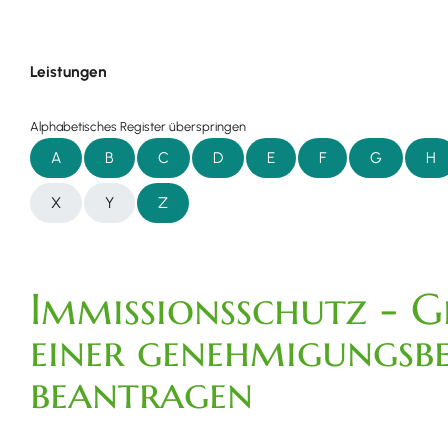
Leistungen
Alphabetisches Register überspringen
A
B
C
D
E
F
G
H
X
Y
Z
Immissionsschutz - 
einer genehmigungsb
beantragen