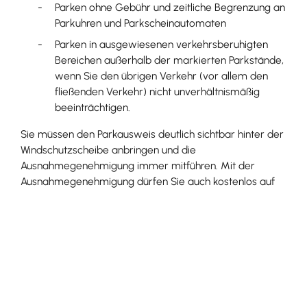
Parken ohne Gebühr und zeitliche Begrenzung an
Parku
h
ren und Parkscheinautomaten
Parken in ausgewiesenen verkehrsberuhigten
Bereichen außerhalb der markierten Parkstände,
wenn Sie den ü
b
rigen Verkehr (vor allem den
fließenden Verkehr) nicht u
n
verhältnismäßig
beeinträchtigen.
Sie müssen den Parkausweis deutlich sichtbar hinter der
Windschutzscheibe anbringen und die
Ausnahmegenehmigung immer mitführen. Mit der
Ausnahmegenehmigung dürfen Sie auch kostenlos auf
Kundenparkplätzen an Bahnhöfen der Deutschen Bahn
AG parken.
Onlineantrag und
Formulare