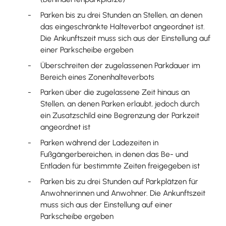
Parken bis zu drei Stunden an Stellen, an denen
das eing
e
schränkte Halteverbot angeordnet ist.
Die Ankunftszeit muss sich aus der Einstellung auf
einer Parkscheibe ergeben
Überschreiten der zugelassenen Parkdauer im
Bereich e
i
nes Zonenhalteverbots
Parken über die zugelassene Zeit hinaus an
Stellen, an d
e
nen Parken erlaubt, jedoch durch
ein Zusatzschild eine B
e
grenzung der Parkzeit
angeordnet ist
Parken während der Ladezeiten in
Fußgängerbereichen, in denen das Be- und
Entladen für bestimmte Zeiten freig
e
geben ist
Parken bis zu drei Stunden auf Parkplätzen für
Anwohn
e
rinnen und Anwohner. Die Ankunftszeit
muss sich aus der Einstellung auf einer
Parkscheibe ergeben