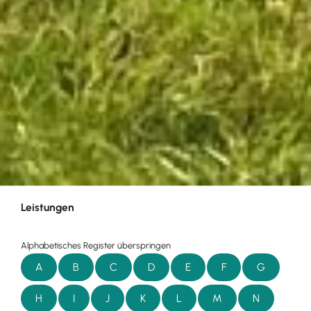
Leistungen
Alphabetisches Register überspringen
A
B
C
D
E
F
G
H
I
J
K
L
M
N