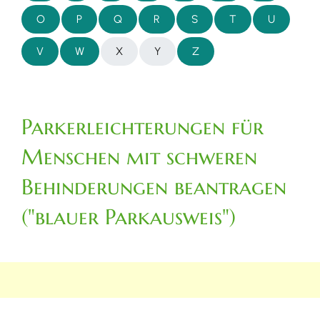
O
P
Q
R
S
T
U
V
W
X
Y
Z
Parkerleichterungen für
Menschen mit schweren
Behinderungen beantragen
("blauer Parkausweis")