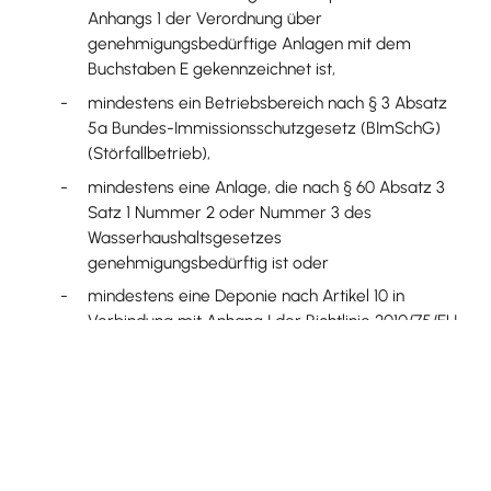
Anhangs 1 der Verordnung über
genehmigungsbedürftige Anlagen mit dem
Buchstaben E gekennzeichnet ist,
mindestens ein Betriebsbereich nach § 3 Absatz
5a Bundes-Immissionsschutzgesetz (BImSchG)
(Störfallbetrieb),
mindestens eine Anlage, die nach § 60 Absatz 3
Satz 1 Nummer 2 oder Nummer 3 des
Wasserhaushaltsgesetzes
genehmigungsbedürftig ist oder
mindestens eine Deponie nach Artikel 10 in
Verbindung mit Anhang I der Richtlinie 2010/75/EU
des Europäischen Parlaments und des Rates vom
24. November 2010 über Industrieemissionen
(integrierte Vermeidung und Verminderung der
Umweltverschmutzung) in der jeweils geltenden
Fassung
vorhanden ist oder errichtet werden soll.