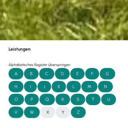
Leistungen
Alphabetisches Register überspringen
A
B
C
D
E
F
G
H
I
J
K
L
M
N
O
P
Q
R
S
T
U
V
W
X
Y
Z