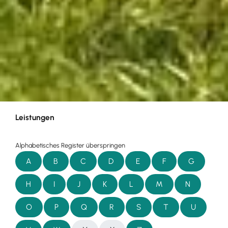
Leistungen
Alphabetisches Register überspringen
A
B
C
D
E
F
G
H
I
J
K
L
M
N
O
P
Q
R
S
T
U