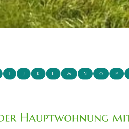
I
J
K
L
M
N
O
P
der Hauptwohnung mit