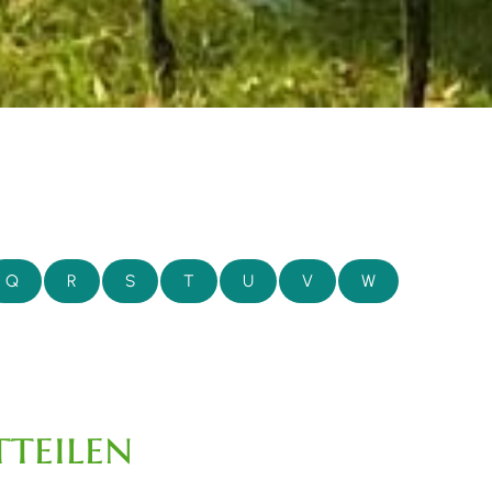
Q
R
S
T
U
V
W
teilen