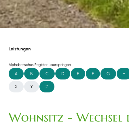
Leistungen
Alphabetisches Register überspringen
A
B
C
D
E
F
G
H
X
Y
Z
Wohnsitz - Wechsel 