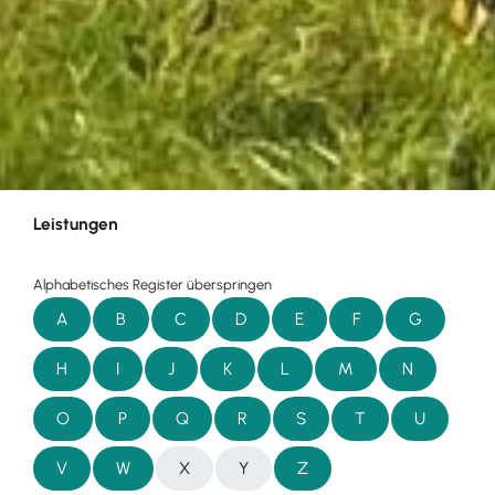
Leistungen
Alphabetisches Register überspringen
A
B
C
D
E
F
G
H
I
J
K
L
M
N
O
P
Q
R
S
T
U
V
W
X
Y
Z