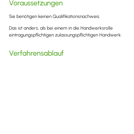
Voraussetzungen
Sie benötigen keinen Qualifikationsnachweis.
Das ist anders, als bei einem in die Handwerksrolle
eintragungspflichtigen zulassungspflichtigen Handwerk.
Verfahrensablauf
Ein zulassungsfreies Handwerk oder ein
handwerksähnliches Gewerbe müssen Sie bei der
zuständigen Stelle anzeigen.
Je nach Angebot der Handwerkskammern steht das
Antragsformular zum Download bereit oder kann über
ein Formularcenter direkt ausgefüllt werden. Sie können
Ihre Unterlagen auch persönlich einreichen und den
Antrag vor Ort ausfüllen.