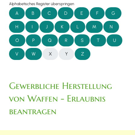
Alphabetisches Register überspringen
A
B
C
D
E
F
G
H
I
J
K
L
M
N
O
P
Q
R
S
T
U
V
W
X
Y
Z
Gewerbliche Herstellung
von Waffen - Erlaubnis
beantragen