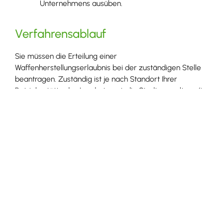
Unternehmens ausüben.
Verfahrensablauf
Sie müssen die Erteilung einer
Waffenherstellungserlaubnis bei der zuständigen Stelle
beantragen. Zuständig ist je nach Standort Ihrer
Betriebsstätte das Landratsamt, die Stadtverwaltung (in
Stadtkreisen und Großen Kreisstädten) oder die
Verwaltungsgemeinschaft. Das Antragsformular liegt
dort aus. Manche Behörden bieten das Antragsformular
zum Download an.
Hinweis: Die zuständige Behörde prüft, ob Sie die
erforderliche Zuverlässigkeit besitzen. Dazu holt sie vor
allem folgende Auskünfte ein:
Auskunft aus dem Bundeszentralregister
Auskunft aus dem zentralen