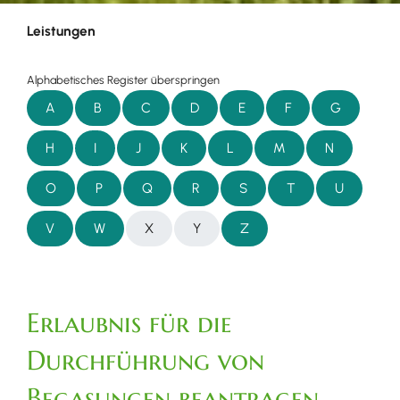
Leistungen
Alphabetisches Register überspringen
A
B
C
D
E
F
G
H
I
J
K
L
M
N
O
P
Q
R
S
T
U
V
W
X
Y
Z
Erlaubnis für die
Durchführung von
Begasungen beantragen