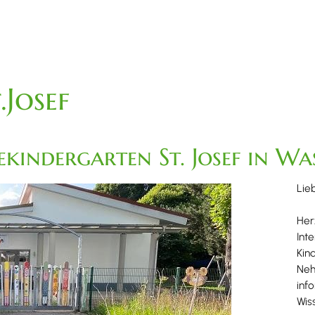
.Josef
kindergarten St. Josef in Wa
Lieb
Her
Int
Kin
Neh
inf
Wis