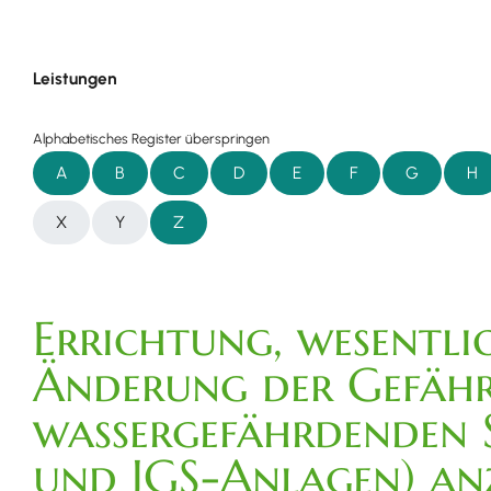
Leistungen
Alphabetisches Register überspringen
A
B
C
D
E
F
G
H
X
Y
Z
Errichtung, wesent
Änderung der Gefäh
wassergefährdenden 
und JGS-Anlagen) an