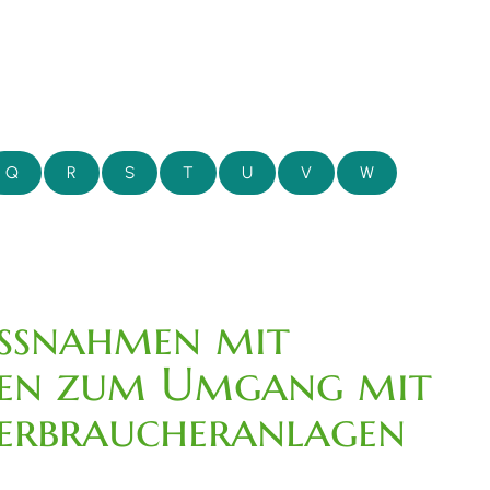
Q
R
S
T
U
V
W
aßnahmen mit
gen zum Umgang mit
verbraucheranlagen