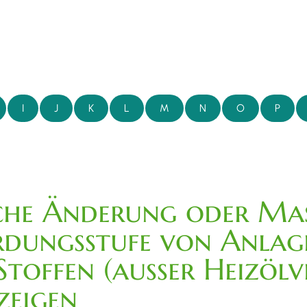
I
J
K
L
M
N
O
P
liche Änderung oder M
rdungsstufe von Anla
Stoffen (außer Heizöl
zeigen