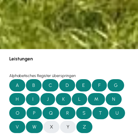
Leistungen
Alphabetisches Register überspringen
A
B
C
D
E
F
G
H
I
J
K
L
M
N
O
P
Q
R
S
T
U
V
W
X
Y
Z