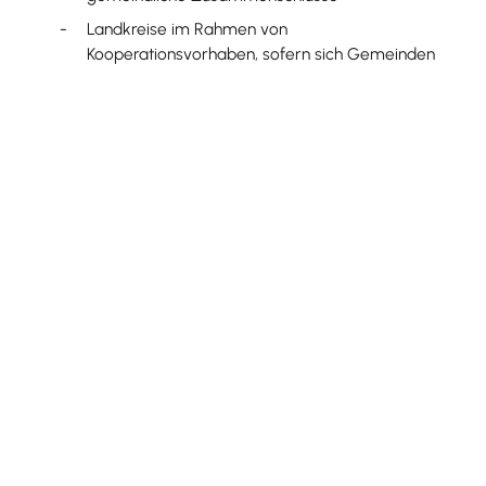
Landkreise im Rahmen von
Kooperationsvorhaben, sofern sich Gemeinden
oder gemeindliche Zusammenschlüsse mit
mindestens 50 Prozent beteiligen.
Gefördert werden:
nur Vorhaben, die überwiegend touristisch
genutzt werden oder genutzt werden sollen und
die den Grundsätzen der Wirtschaftlichkeit und
Sparsamkeit sowie der Nachhaltigkeit
entsprechen.
bauliche Investitionen für die Errichtung,
Sanierung und die Modernisierung öffentlicher
Tourismusinfrastruktureinrichtungen, die für die
Gestaltung eines marktorientierten,
zukunftsfähigen Gesamtangebots notwendig
sind. Auf eine flächensparende Realisierung ist
grundsätzlich zu achten.