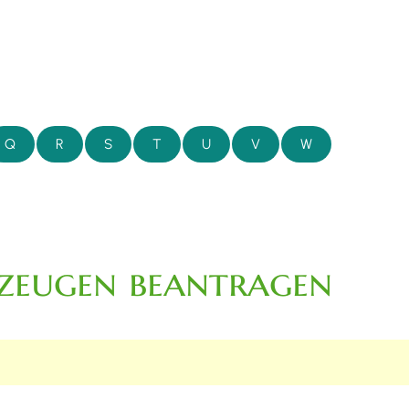
Q
R
S
T
U
V
W
hrzeugen beantragen