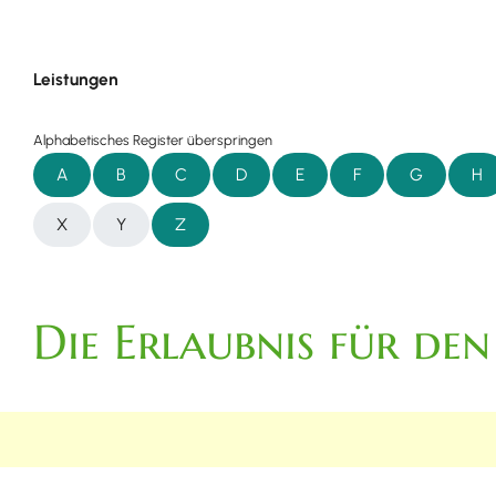
Leistungen
Alphabetisches Register überspringen
A
B
C
D
E
F
G
H
X
Y
Z
Die Erlaubnis für de