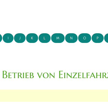
I
J
K
L
M
N
O
P
n Betrieb von Einzelfa