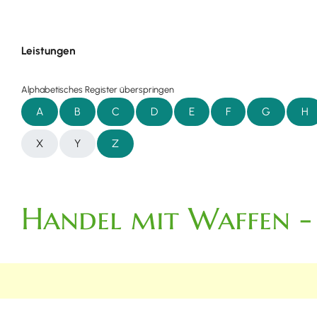
Leistungen
Alphabetisches Register überspringen
A
B
C
D
E
F
G
H
X
Y
Z
Handel mit Waffen -