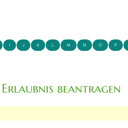
I
J
K
L
M
N
O
P
 Erlaubnis beantragen