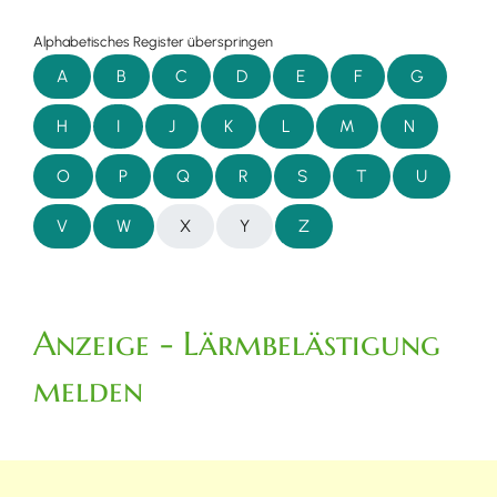
Alphabetisches Register überspringen
A
B
C
D
E
F
G
H
I
J
K
L
M
N
O
P
Q
R
S
T
U
V
W
X
Y
Z
Anzeige - Lärmbelästigung
melden