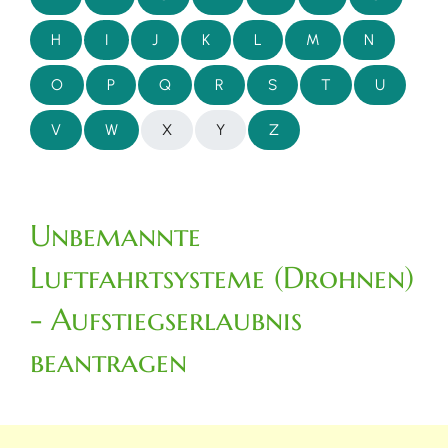
H
I
J
K
L
M
N
O
P
Q
R
S
T
U
V
W
X
Y
Z
Unbemannte
Luftfahrtsysteme (Drohnen)
- Aufstiegserlaubnis
beantragen