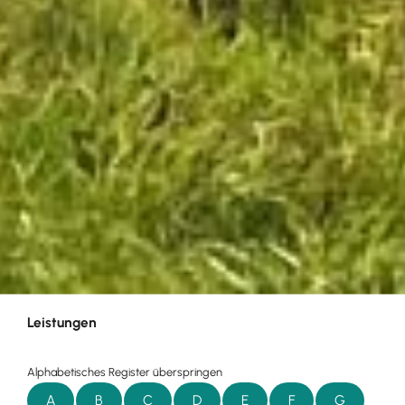
Leistungen
Alphabetisches Register überspringen
A
B
C
D
E
F
G